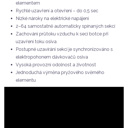
elementem
Rychlé uzavření a otevření – do 0,5 sec
Nízké nároky na elektrické napájení
2–64 samostatně automaticky spínaných sekcí
Zachování průtoku vzduchu k secí botce při
uzavření toku osiva
Postupné uzavírání sekcí je synchronizováno s
elektropohonem dávkovačů osiva
Vysoká provozní odolnost a životnost
Jednoduchá výměna pryžového svěrného
elementu