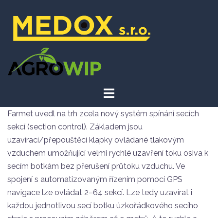
Farmet uvedl na trh zcela nový systém spínání secích
sekcí (section control). Základem jsou
uzavírací/přepouštěcí klapky ovládané tlakovým
vzduchem umožňující velmi rychlé uzavření toku osiva k
secím botkám bez přerušení průtoku vzduchu. Ve
spojení s automatizovaným řízením pomocí GPS
navigace lze ovládat 2–64 sekcí. Lze tedy uzavírat i
každou jednotlivou secí botku úzkořádkového secího