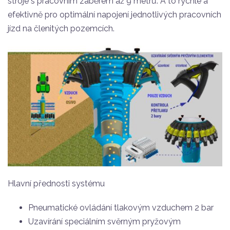
stroje s pracovním záběrem až 9 metrů. A to rychle a
efektivně pro optimální napojení jednotlivých pracovních
jízd na členitých pozemcích.
Hlavní přednosti systému
Pneumatické ovládání tlakovým vzduchem 2 bar
Uzavírání speciálním svěrným pryžovým